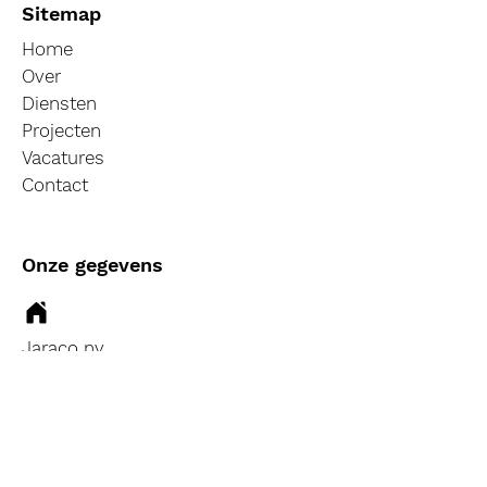
Sitemap
Home
Over
Diensten
Projecten
Vacatures
Contact
Onze gegevens
Jaraco nv
Industriezone Noord,
Bedrijfsstraat 1209, B-
3660 Oudsbergen