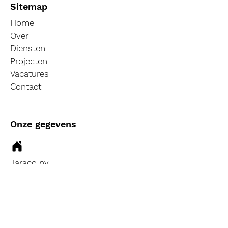
Sitemap
Home
Over
Diensten
Projecten
Vacatures
Contact
Onze gegevens
Jaraco nv
Industriezone Noord,
Bedrijfsstraat 1209, B-
3660 Oudsbergen